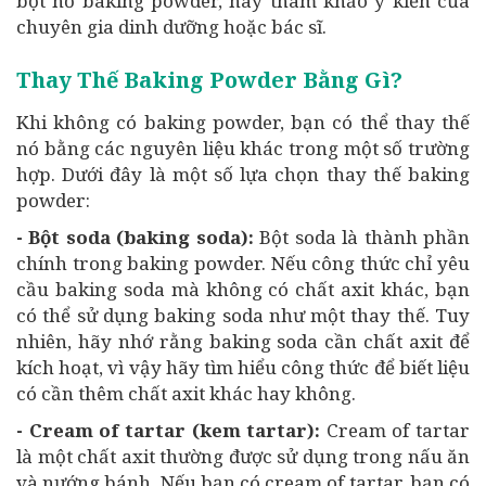
bột nở baking powder, hãy tham khảo ý kiến của
chuyên gia dinh dưỡng hoặc bác sĩ.
Thay Thế Baking Powder Bằng Gì?
Khi không có baking powder, bạn có thể thay thế
nó bằng các nguyên liệu khác trong một số trường
hợp. Dưới đây là một số lựa chọn thay thế baking
powder:
- Bột soda (baking soda):
Bột soda là thành phần
chính trong baking powder. Nếu công thức chỉ yêu
cầu baking soda mà không có chất axit khác, bạn
có thể sử dụng baking soda như một thay thế. Tuy
nhiên, hãy nhớ rằng baking soda cần chất axit để
kích hoạt, vì vậy hãy tìm hiểu công thức để biết liệu
có cần thêm chất axit khác hay không.
- Cream of tartar (kem tartar):
Cream of tartar
là một chất axit thường được sử dụng trong nấu ăn
và nướng bánh. Nếu bạn có cream of tartar, bạn có