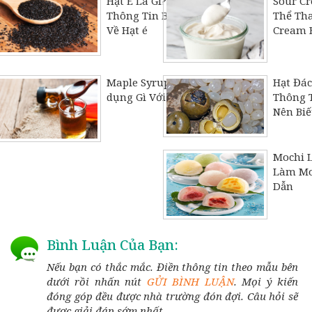
Hạt É Là Gì? Tất Cả Các
Sour Cr
Thông Tin Bạn Cần Biết
Thể Tha
Về Hạt é
Cream B
Maple Syrup Là Gì? Tác
Hạt Đác
dụng Gì Với Sức Khỏe
Thông T
Nên Biế
Mochi L
Làm Mo
Dẫn
Bình Luận Của Bạn:
Nếu bạn có thắc mắc. Điền thông tin theo mẫu bên
dưới rồi nhấn nút
GỬI BÌNH LUẬN
. Mọi ý kiến
đóng góp đều được nhà trường đón đợi. Câu hỏi sẽ
được giải đáp sớm nhất