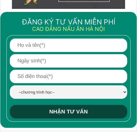
ĐĂNG KÝ TƯ VẤN MIỄN PHÍ
CAO ĐẲNG NẤU ĂN HÀ NỘI