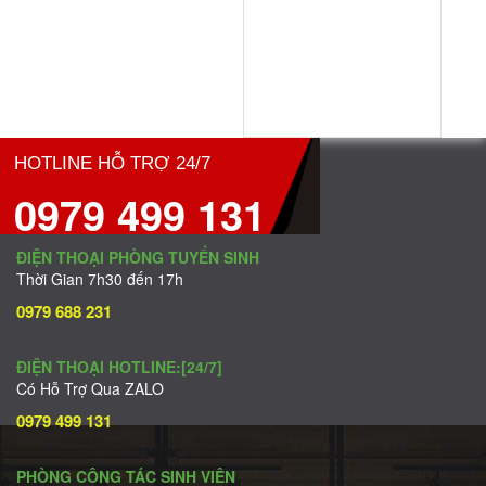
HOTLINE HỖ TRỢ 24/7
0979 499 131
ĐIỆN THOẠI PHÒNG TUYỂN SINH
Thời Gian 7h30 đến 17h
0979 688 231
ĐIỆN THOẠI HOTLINE:[24/7]
Có Hỗ Trợ Qua ZALO
0979 499 131
PHÒNG CÔNG TÁC SINH VIÊN