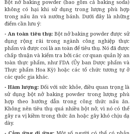
Bột nở baking powder (bao gồm cả baking soda)
không có hại khi sử dụng trong lượng phù hợp
trong nấu ăn và nướng bánh. Dưới đây là những
điểm cần lưu ý:
- An toàn tiêu thụ:
Bột nở baking powder được sử
dụng rộng rãi trong ngành công nghiệp thực
phẩm và được coi là an toàn để tiêu thụ. Nó đã được
chấp thuận và kiểm tra bởi các cơ quan quản lý an
toàn thực phẩm, như FDA (Ủy ban Dược phẩm và
Thực phẩm Hoa Kỳ) hoặc các tổ chức tương tự ở
các quốc gia khác.
- Hàm lượng:
Đối với sức khỏe, điều quan trọng là
sử dụng bột nở baking powder trong lượng phù
hợp theo hướng dẫn trong công thức nấu ăn.
Không nên tiêu thụ quá nhiều bột nở, vì nó có thể
gây ra vị kiềm trong thức ăn hoặc gây khó chịu dạ
dày.
- Cảm ứng dị ứng:
Một số người có thể có phản