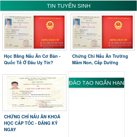
TIN TUYỂN SINH
Học Bằng Nấu Ăn Cơ Bản -
Chứng Chỉ Nấu Ăn Trường
Quốc Tế Ở Đâu Uy Tín?
Mầm Non, Cấp Dưỡng
ĐÀO TẠO NGẮN HẠN
CHỨNG CHỈ NẤU ĂN KHOÁ
HỌC CẤP TỐC - ĐĂNG KÝ
NGAY