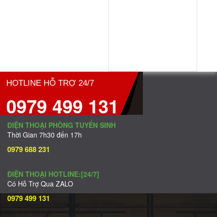
HOTLINE HỖ TRỢ 24/7
0979 499 131
ĐIỆN THOẠI PHÒNG TUYỂN SINH
Thời Gian 7h30 đến 17h
0979 688 231
ĐIỆN THOẠI HOTLINE:[24/7]
Có Hỗ Trợ Qua ZALO
0979 499 131