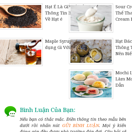
Hạt É Là Gì? Tất Cả Các
Sour Cr
Thông Tin Bạn Cần Biết
Thể Tha
Về Hạt é
Cream B
Maple Syrup Là Gì? Tác
Hạt Đác
dụng Gì Với Sức Khỏe
Thông T
Nên Biế
Mochi L
Làm Mo
Dẫn
Bình Luận Của Bạn:
Nếu bạn có thắc mắc. Điền thông tin theo mẫu bên
dưới rồi nhấn nút
GỬI BÌNH LUẬN
. Mọi ý kiến
đóng góp đều được nhà trường đón đợi. Câu hỏi sẽ