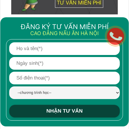
ĐĂNG KÝ TƯ VẤN MIỄN PHÍ
CAO ĐẲNG NẤU ĂN HÀ NỘI