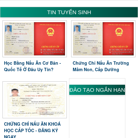
TIN TUYỂN SINH
Học Bằng Nấu Ăn Cơ Bản -
Chứng Chỉ Nấu Ăn Trường
Quốc Tế Ở Đâu Uy Tín?
Mầm Non, Cấp Dưỡng
ĐÀO TẠO NGẮN HẠN
CHỨNG CHỈ NẤU ĂN KHOÁ
HỌC CẤP TỐC - ĐĂNG KÝ
NGAY