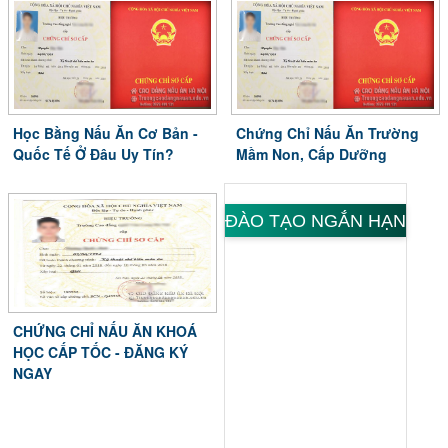
Học Bằng Nấu Ăn Cơ Bản -
Chứng Chỉ Nấu Ăn Trường
Quốc Tế Ở Đâu Uy Tín?
Mầm Non, Cấp Dưỡng
ĐÀO TẠO NGẮN HẠN
CHỨNG CHỈ NẤU ĂN KHOÁ
HỌC CẤP TỐC - ĐĂNG KÝ
NGAY