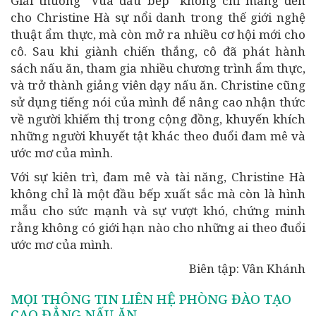
Giải thưởng "Vua đầu bếp" không chỉ mang đến
cho Christine Hà sự nổi danh trong thế giới nghệ
thuật ẩm thực, mà còn mở ra nhiều cơ hội mới cho
cô. Sau khi giành chiến thắng, cô đã phát hành
sách nấu ăn, tham gia nhiều chương trình ẩm thực,
và trở thành giảng viên dạy nấu ăn. Christine cũng
sử dụng tiếng nói của mình để nâng cao nhận thức
về người khiếm thị trong cộng đồng, khuyến khích
những người khuyết tật khác theo đuổi đam mê và
ước mơ của mình.
Với sự kiên trì, đam mê và tài năng, Christine Hà
không chỉ là một đầu bếp xuất sắc mà còn là hình
mẫu cho sức mạnh và sự vượt khó, chứng minh
rằng không có giới hạn nào cho những ai theo đuổi
ước mơ của mình.
Biên tập: Vân Khánh
MỌI THÔNG TIN LIÊN HỆ PHÒNG ĐÀO TẠO
CAO ĐẲNG NẤU ĂN