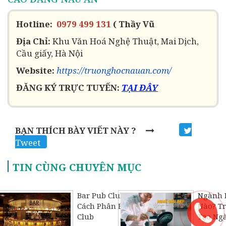
Hotline:
0979 499 131
( Thầy Vũ
Địa Chỉ:
Khu Văn Hoá Nghệ Thuật, Mai Dịch,
Cầu giấy, Hà Nội
Website:
https://truonghocnauan.com/
ĐĂNG KÝ TRỰC TUYẾN:
TẠI ĐÂY
BẠN THÍCH BÀY VIẾT NÀY ?
Tweet
TIN CÙNG CHUYÊN MỤC
Bar Pub Club Là Gì?
Ngành 
Cách Phân Biệt Bar Pub
Nào? T
Club
Tạo Ng