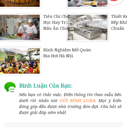
Tiêu Chí Chọn Lớp, Khoá
Thiết K
Học Hay Trường Dạy
Bếp Khá
Nấu Ăn Chuyên Nghiệp
Chuẩn
Kinh Nghiệm Mở Quán
Bia Hơi Hà Nội
Bình Luận Của Bạn:
Nếu bạn có thắc mắc. Điền thông tin theo mẫu bên
dưới rồi nhấn nút
GỬI BÌNH LUẬN
. Mọi ý kiến
đóng góp đều được nhà trường đón đợi. Câu hỏi sẽ
được giải đáp sớm nhất