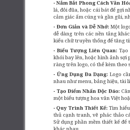
- Nắm Bắt Phong Cách Văn Hó
lá, đôi đũa, hoặc cái bát để gợ
cảm giác ấm cúng và gần gũi, nh
- Đơn Giản và Dễ Nhớ:
Một log
dễ dàng trên các nền tảng khác
kiểu chữ truyền thống để tăng t
- Biểu Tượng Liên Quan:
Tạo 
khói bay lên, hoặc hình ảnh sợi
ràng trên logo, có thể kèm theo 
- Ứng Dụng Đa Dạng:
Logo cần
nhau như menu, bảng hiệu, tài li
- Tạo Điểm Nhấn Độc Đáo:
Cân
một biểu tượng hoa văn Việt hoặc 
- Quy Trình Thiết Kế:
Tìm hiểu
thủ cạnh tranh, vẽ phác thảo cá
Sử dụng phần mềm thiết kế để t
khác nhau.