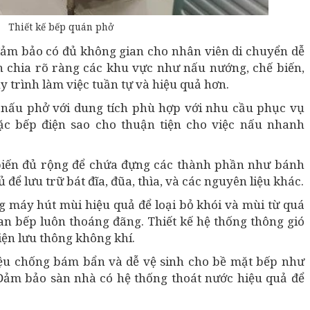
Thiết kế bếp quán phở
ảm bảo có đủ không gian cho nhân viên di chuyển dễ
 chia rõ ràng các khu vực như nấu nướng, chế biến,
uy trình làm việc tuần tự và hiệu quả hơn.
 nấu phở với dung tích phù hợp với nhu cầu phục vụ
ặc bếp điện sao cho thuận tiện cho việc nấu nhanh
biến đủ rộng để chứa đựng các thành phần như bánh
tủ để lưu trữ bát đĩa, đũa, thìa, và các nguyên liệu khác.
g máy hút mùi hiệu quả để loại bỏ khói và mùi từ quá
an bếp luôn thoáng đãng. Thiết kế hệ thống thông gió
iện lưu thông không khí.
ệu chống bám bẩn và dễ vệ sinh cho bề mặt bếp như
Đảm bảo sàn nhà có hệ thống thoát nước hiệu quả để