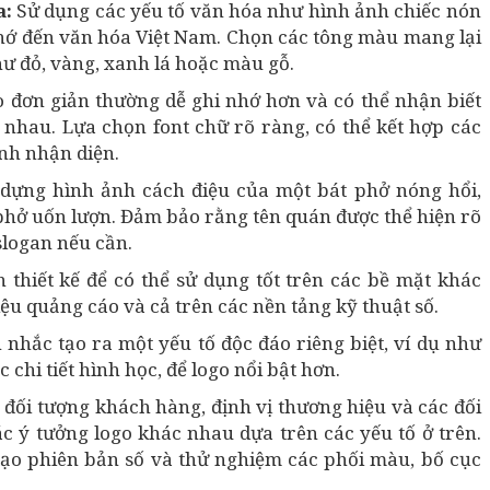
a:
Sử dụng các yếu tố văn hóa như hình ảnh chiếc nón
i nhớ đến văn hóa Việt Nam. Chọn các tông màu mang lại
ư đỏ, vàng, xanh lá hoặc màu gỗ.
o đơn giản thường dễ ghi nhớ hơn và có thể nhận biết
 nhau. Lựa chọn font chữ rõ ràng, có thể kết hợp các
ính nhận diện.
dựng hình ảnh cách điệu của một bát phở nóng hổi,
 phở uốn lượn. Đảm bảo rằng tên quán được thể hiện rõ
slogan nếu cần.
 thiết kế để có thể sử dụng tốt trên các bề mặt khác
ệu quảng cáo và cả trên các nền tảng kỹ thuật số.
 nhắc tạo ra một yếu tố độc đáo riêng biệt, ví dụ như
chi tiết hình học, để logo nổi bật hơn.
 đối tượng khách hàng, định vị thương hiệu và các đối
c ý tưởng logo khác nhau dựa trên các yếu tố ở trên.
ạo phiên bản số và thử nghiệm các phối màu, bố cục