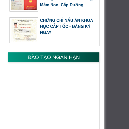
Mầm Non, Cấp Dưỡng
CHỨNG CHỈ NẤU ĂN KHOÁ
HỌC CẤP TỐC - ĐĂNG KÝ
NGAY
ĐÀO TẠO NGẮN HẠN