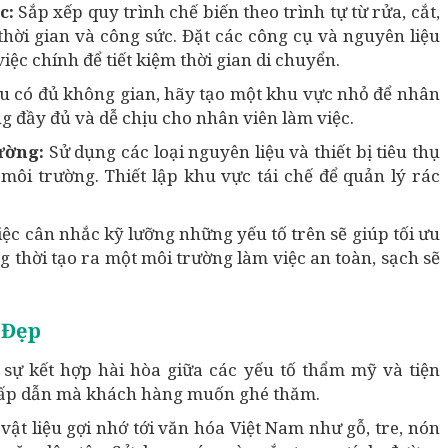
c:
Sắp xếp quy trình chế biến theo trình tự từ rửa, cắt,
hời gian và công sức. Đặt các công cụ và nguyên liệu
ệc chính để tiết kiệm thời gian di chuyển.
u có đủ không gian, hãy tạo một khu vực nhỏ để nhân
g đầy đủ và dễ chịu cho nhân viên làm việc.
rường:
Sử dụng các loại nguyên liệu và thiết bị tiêu thụ
 môi trường. Thiết lập khu vực tái chế để quản lý rác
iệc cân nhắc kỹ lưỡng những yếu tố trên sẽ giúp tối ưu
g thời tạo ra một môi trường làm việc an toàn, sạch sẽ
 Đẹp
 sự kết hợp hài hòa giữa các yếu tố thẩm mỹ và tiện
 hấp dẫn mà khách hàng muốn ghé thăm.
vật liệu gợi nhớ tới văn hóa Việt Nam như gỗ, tre, nón