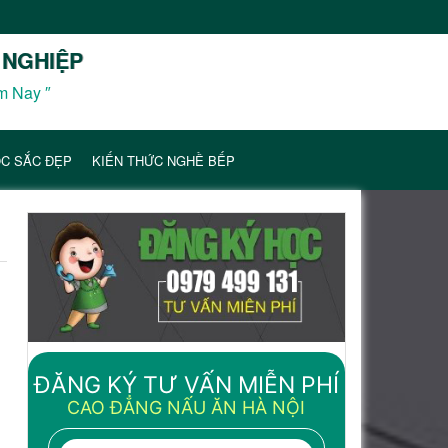
 NGHIỆP
m Nay ″
C SẮC ĐẸP
KIẾN THỨC NGHỀ BẾP
ĐĂNG KÝ TƯ VẤN MIỄN PHÍ
CAO ĐẲNG NẤU ĂN HÀ NỘI