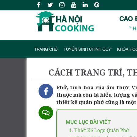
CAO 
‶ H
TRANG CHỦ
TUYỂN SINH CHÍNH QUY
KHÓA HỌ
CÁCH TRANG TRÍ, T
Phở, tinh hoa của ẩm thực V
thuộc mà còn là biểu tượng vă
thiết kế quán phở cũng là một
MỤC LỤC BÀI VIẾT
1.
Thiết Kế Logo Quán Phở