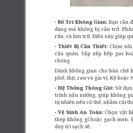
- Bố Trí Không Gian:
Bạn cần đ
dàng mà không bị cản trở. Phân
rửa, và lưu trữ. Điều này giúp q
- Thiết Bị Cần Thiết:
Chọn nồi
của quán. Sắp xếp bếp gas ho
chóng.
Dành không gian cho bàn chế 
phở, thịt, rau và gia vị. Kệ hoặc 
- Hệ Thống Thông Gió:
Sử dụn
trình nấu nướng, giúp không gi
tự nhiên nếu có thể, nhằm cải th
- Vệ Sinh An Toàn:
Chọn vật li
thép không gỉ hoặc gạch men. 
duy trì sạch sẽ.