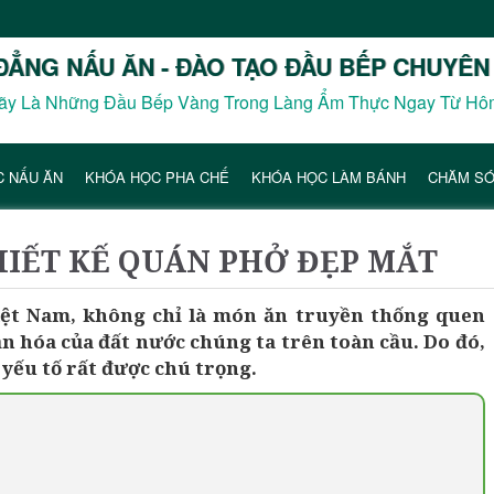
ĐẲNG NẤU ĂN - ĐÀO TẠO ĐẦU BẾP CHUYÊN
ãy Là Những Đầu Bếp Vàng Trong Làng Ẩm Thực Ngay Từ Hô
C NẤU ĂN
KHÓA HỌC PHA CHẾ
KHÓA HỌC LÀM BÁNH
CHĂM SÓ
HIẾT KẾ QUÁN PHỞ ĐẸP MẮT
iệt Nam, không chỉ là món ăn truyền thống quen
n hóa của đất nước chúng ta trên toàn cầu. Do đó,
 yếu tố rất được chú trọng.