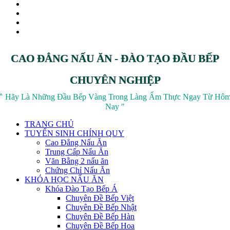
CAO ĐẲNG NẤU ĂN - ĐÀO TẠO ĐẦU BẾP
CHUYÊN NGHIỆP
‶ Hãy Là Những Đầu Bếp Vàng Trong Làng Ẩm Thực Ngay Từ Hô
Nay ″
TRANG CHỦ
TUYỂN SINH CHÍNH QUY
Cao Đẳng Nấu Ăn
Trung Cấp Nấu Ăn
Văn Bằng 2 nấu ăn
Chứng Chỉ Nấu Ăn
KHÓA HỌC NẤU ĂN
Khóa Đào Tạo Bếp Á
Chuyên Đề Bếp Việt
Chuyên Đề Bếp Nhật
Chuyên Đề Bếp Hàn
Chuyên Đề Bếp Hoa