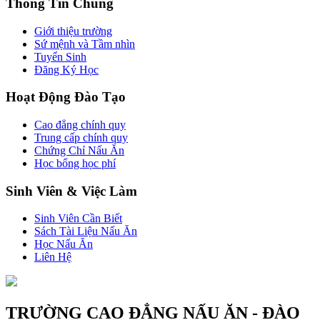
Thông Tin Chung
Giới thiệu trường
Sứ mệnh và Tầm nhìn
Tuyển Sinh
Đăng Ký Học
Hoạt Động Đào Tạo
Cao đẳng chính quy
Trung cấp chính quy
Chứng Chỉ Nấu Ăn
Học bổng học phí
Sinh Viên & Việc Làm
Sinh Viên Cần Biết
Sách Tài Liệu Nấu Ăn
Học Nấu Ăn
Liên Hệ
TRƯỜNG CAO ĐẲNG NẤU ĂN - ĐÀO