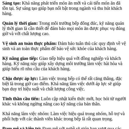
Sáng tạo:
Khả năng phát triển món ăn mới và cải tiến món ăn đã
tồn tại. Sự sáng tạo giúp bạn nổi bật trong ngành và thu hút khách
hàng.
Quản lý thời gian:
Trong môi trường bếp đông đúc, kỹ năng quản
lý thời gian là cần thiết để đảm bảo mọi món ăn được phục vụ đúng
giờ và với chất lượng cao.
Vệ sinh an toàn thực phẩm:
Đảm bảo tuân thủ các quy định về vệ
sinh và an toàn thực phẩm để bảo vệ sức khỏe của khách hàng.
Kỹ năng giao tiếp:
Giao tiếp hiệu quả với đồng nghiệp và khách
hàng. Kỹ năng này giúp xây dựng môi trường làm việc hài hòa và
giúp hiểu rõ nhu cầu của khách hàng.
Chịu được áp lực:
Làm việc trong bếp có thể rất căng thẳng, đặc
biệt là trong giờ cao điểm. Khả năng làm việc dưới áp lực sẽ giúp
bạn duy trì hiệu suất và chất lượng công việc.
Tinh thần cầu tiến:
Luôn cập nhật kiến thức mới, học hỏi từ người
khác và không ngừng nâng cao kỹ năng của bản thân.
Khả năng làm việc nhóm: Làm việc hiệu quả trong nhóm, hỗ trợ và
phối hợp với các thành viên khác trong bếp là rất quan trọng.
Đam mê và kiên trì:
Đam mê với nghề sẽ giúp bạn vượt qua các