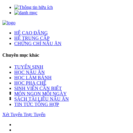
HỆ CAO ĐẲNG
HỆ TRUNG CẤP
CHỨNG CHỈ NẤU ĂN
Chuyên mục khác
TUYỂN SINH
HỌC NẤU ĂN
HỌC LÀM BÁNH
HỌC PHA CHẾ
SINH VIÊN CẦN BIẾT
MÓN NGON MỖI NGÀY
SÁCH TÀI LIỆU NẤU ĂN
TIN TỨC TỔNG HỢP
Xét Tuyển Trực Tuyến