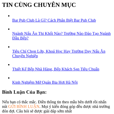
TIN CÙNG CHUYÊN MỤC
Bar Pub Club Là Gì? Cách Phân Biệt Bar Pub Club
Ngành Nấu Ăn Thi Khối Nào? Trường Nào Đào Tạo Ngành
Đầu Bếp?
Tiêu Chí Chọn Lớp, Khoá Học Hay Trường Dạy Nấu Ăn
Chuyên Nghiệp
Thiết Kế Bếp Nhà Hàng, Bếp Khách Sạn Tiêu Chuẩn
Kinh Nghiệm Mở Quán Bia Hơi Hà Nội
Bình Luận Của Bạn:
Nếu bạn có thắc mắc. Điền thông tin theo mẫu bên dưới rồi nhấn
nút
GỬI BÌNH LUẬN
. Mọi ý kiến đóng góp đều được nhà trường
đón đợi. Câu hỏi sẽ được giải đáp sớm nhất