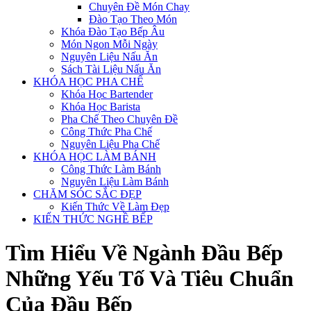
Chuyên Đề Món Chay
Đào Tạo Theo Món
Khóa Đào Tạo Bếp Âu
Món Ngon Mỗi Ngày
Nguyên Liệu Nấu Ăn
Sách Tài Liệu Nấu Ăn
KHÓA HỌC PHA CHẾ
Khóa Học Bartender
Khóa Học Barista
Pha Chế Theo Chuyên Đề
Công Thức Pha Chế
Nguyên Liệu Pha Chế
KHÓA HỌC LÀM BÁNH
Công Thức Làm Bánh
Nguyên Liệu Làm Bánh
CHĂM SÓC SẮC ĐẸP
Kiến Thức Về Làm Đẹp
KIẾN THỨC NGHỀ BẾP
Tìm Hiểu Về Ngành Đầu Bếp
Những Yếu Tố Và Tiêu Chuẩn
Của Đầu Bếp