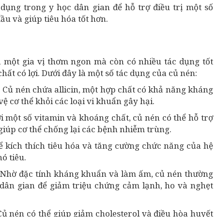
dụng trong y học dân gian để hỗ trợ điều trị một số
u và giúp tiêu hóa tốt hơn.
 một gia vị thơm ngon mà còn có nhiều tác dụng tốt
ất có lợi. Dưới đây là một số tác dụng của củ nén:
:
Củ nén chứa allicin, một hợp chất có khả năng kháng
 cơ thể khỏi các loại vi khuẩn gây hại.
i một số vitamin và khoáng chất, củ nén có thể hỗ trợ
giúp cơ thể chống lại các bệnh nhiễm trùng.
ể kích thích tiêu hóa và tăng cường chức năng của hệ
ó tiêu.
:
Nhờ đặc tính kháng khuẩn và làm ấm, củ nén thường
dân gian để giảm triệu chứng cảm lạnh, ho và nghẹt
Củ nén có thể giúp giảm cholesterol và điều hòa huyết