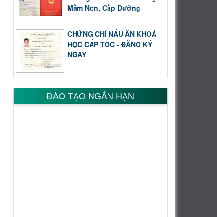
Mầm Non, Cấp Dưỡng
CHỨNG CHỈ NẤU ĂN KHOÁ
HỌC CẤP TỐC - ĐĂNG KÝ
NGAY
ĐÀO TẠO NGẮN HẠN