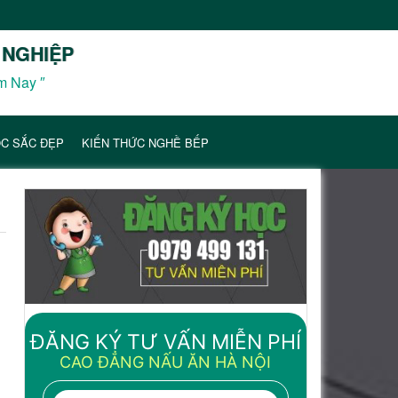
 NGHIỆP
m Nay ″
C SẮC ĐẸP
KIẾN THỨC NGHỀ BẾP
ĐĂNG KÝ TƯ VẤN MIỄN PHÍ
CAO ĐẲNG NẤU ĂN HÀ NỘI