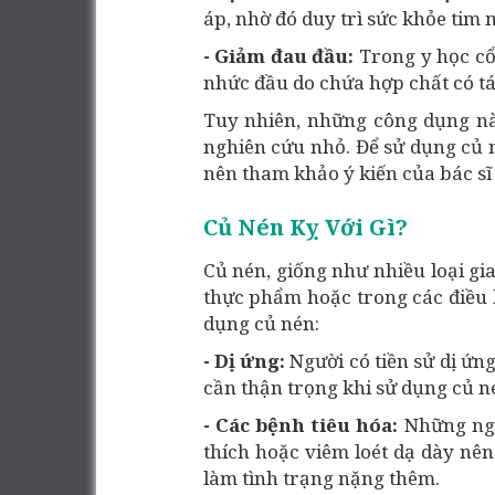
áp, nhờ đó duy trì sức khỏe tim 
- Giảm đau đầu:
Trong y học cổ
nhức đầu do chứa hợp chất có tá
Tuy nhiên, những công dụng nà
nghiên cứu nhỏ. Để sử dụng củ 
nên tham khảo ý kiến của bác sĩ
Củ Nén Kỵ Với Gì?
Củ nén, giống như nhiều loại gi
thực phẩm hoặc trong các điều k
dụng củ nén:
- Dị ứng:
Người có tiền sử dị ứng
cần thận trọng khi sử dụng củ n
- Các bệnh tiêu hóa:
Những ngư
thích hoặc viêm loét dạ dày nên
làm tình trạng nặng thêm.