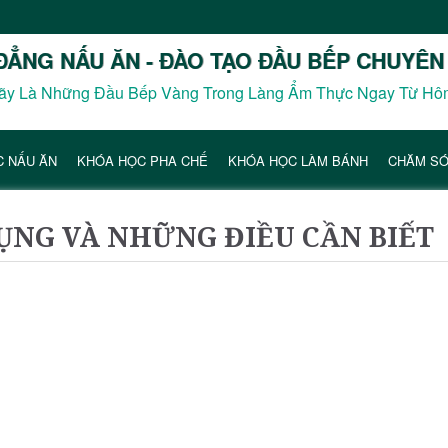
ĐẲNG NẤU ĂN - ĐÀO TẠO ĐẦU BẾP CHUYÊN
ãy Là Những Đầu Bếp Vàng Trong Làng Ẩm Thực Ngay Từ Hô
C NẤU ĂN
KHÓA HỌC PHA CHẾ
KHÓA HỌC LÀM BÁNH
CHĂM SÓ
DỤNG VÀ NHỮNG ĐIỀU CẦN BIẾT